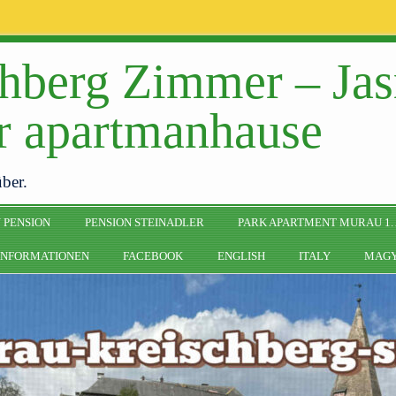
hberg Zimmer – Jas
er apartmanhause
über.
 PENSION
PENSION STEINADLER
PARK APARTMENT MURAU 1.
INFORMATIONEN
FACEBOOK
ENGLISH
ITALY
MAG