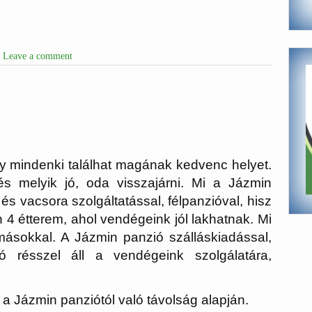
Leave a comment
gy mindenki találhat magának kedvenc helyet.
és melyik jó, oda visszajárni. Mi a Jázmin
 vacsora szolgáltatással, félpanzióval, hisz
n 4 étterem, ahol vendégeink jól lakhatnak. Mi
másokkal. A Jázmin panzió szálláskiadással,
zó résszel áll a vendégeink szolgálatára,
 a Jázmin panziótól való távolság alapján.