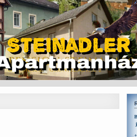
B
j
+