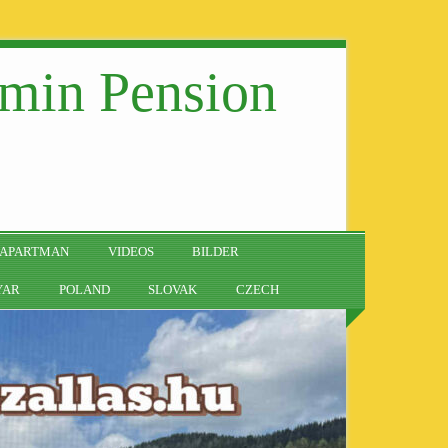
min Pension
 APARTMAN
VIDEOS
BILDER
YAR
POLAND
SLOVAK
CZECH