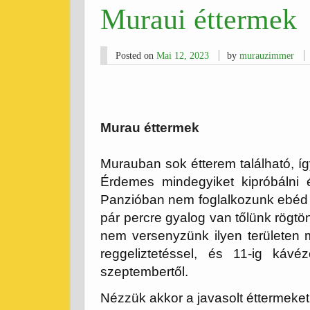
Muraui éttermek
Posted on
Mai 12, 2023
by
murauzimmer
Murau éttermek
Murauban sok étterem található, í
Érdemes mindegyiket kipróbálni 
Panzióban nem foglalkozunk ebéd és
pár percre gyalog van tőlünk rögtö
nem versenyzünk ilyen területen 
reggeliztetéssel, és 11-ig kávé
szeptembertől.
Nézzük akkor a javasolt éttermeket