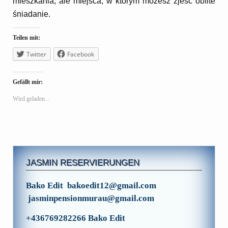
mieszkania, ale miejsca, w którym możesz zjeść obfite
śniadanie.
Teilen mit:
Twitter
Facebook
Gefällt mir:
Wird geladen...
JASMIN RESERVIERUNGEN
Bako Edit bakoedit12@gmail.com
jasminpensionmurau@gmail.com
+436769282266 Bako Edit