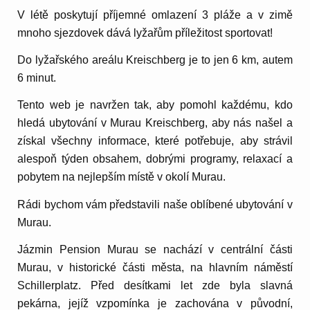
V létě poskytují příjemné omlazení 3 pláže a v zimě
mnoho sjezdovek dává lyžařům příležitost sportovat!
Do lyžařského areálu Kreischberg je to jen 6 km, autem
6 minut.
Tento web je navržen tak, aby pomohl každému, kdo
hledá ubytování v Murau Kreischberg, aby nás našel a
získal všechny informace, které potřebuje, aby strávil
alespoň týden obsahem, dobrými programy, relaxací a
pobytem na nejlepším místě v okolí Murau.
Rádi bychom vám představili naše oblíbené ubytování v
Murau.
Jázmin Pension Murau se nachází v centrální části
Murau, v historické části města, na hlavním náměstí
Schillerplatz. Před desítkami let zde byla slavná
pekárna, jejíž vzpomínka je zachována v původní,