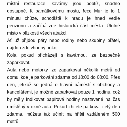
místní restaurace, kavárny jsou poblíž, snadno
dostupné. K památkovému mostu, řece Mur je to 1
minutu chůze, schodiště k hradu je hned vedle
penzionu a začíná zde historická část města. Útulné
místo v blízkosti všech atrakcí.
Ať už přijdou páry nebo rodiny nebo skupiny přátel,
najdou zde vhodný pokoj.
Kola, pokud přicházejí s kavárnou, lze bezpečně
zaparkovat.
Auta nebo motorky lze zaparkovat několik metrů od
domu, kde je parkování zdarma od 18:00 do 08:00. Přes
den, jelikož se jedná o hlavní náměstí s obchody a
kancelářemi, je možné zaparkovat pouze 1 hodinu, což
by měly indikovat papírové hodiny nastavené na čas
umístěný v okně auta. Pokud chcete parkovat celý den
zdarma, můžete tak učinit na hřišti vzdáleném 500
metrů.